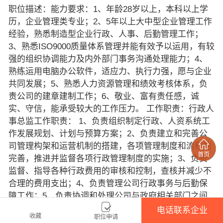
职位描述：能力要求：1、年龄28岁以上，本科以上学
历，企业管理类专业；2、5年以上大中型企业管理工作
经验，熟悉制造型企业行政、人事、后勤管理工作；
3、熟悉ISO9000质量体系管理并能有效予以运用，有较
强的组织协调能力及内外部门事务沟通处理能力；4、
熟练运用电脑办公软件，适应力、执行力强，愿与企业
共同发展；5、熟悉人力资源管理和绩效考核体系，负
责公司的建章建制工作；6、敬业、富有责任感，诚
实、守信，能承受较大的工作压力。 工作职责：行政人
事总监工作职责： 1、负责组织制定行政、人资系统工
作发展规划、计划与预算方案；2、负责建立和完善公
司管理构架和运营机制的搭建，各项管理制度和流程的
完善，推进并监督各项行政管理制度的实施；3、负责
监督、指导各种行政费用的审核和控制，查核并减少不
合理的费用支出；4、负责管理公司行政事务与后勤保
障工作；5、负责协调和处理公司与政府相关部门之间
的沟通，加强与各协作单位的沟通和合作；7、公司职
电话联系企业
收藏
职位申请
能部门团队建设及管理；8、负责公司各项大型活动会